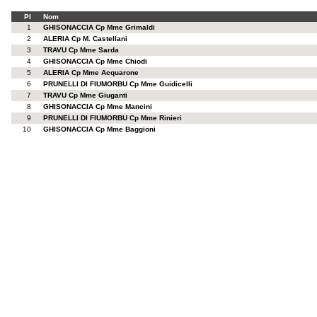
Pl
Nom
1
GHISONACCIA Cp Mme Grimaldi
2
ALERIA Cp M. Castellani
3
TRAVU Cp Mme Sarda
4
GHISONACCIA Cp Mme Chiodi
5
ALERIA Cp Mme Acquarone
6
PRUNELLI DI FIUMORBU Cp Mme Guidicelli
7
TRAVU Cp Mme Giuganti
8
GHISONACCIA Cp Mme Mancini
9
PRUNELLI DI FIUMORBU Cp Mme Rinieri
10
GHISONACCIA Cp Mme Baggioni