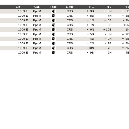
Elo
Cat.
Fede
Ligue
R 1
R 2
R 
1009 E
PpoM
CRS
+ 3B
+ 8N
+ 5
1009 E
PpoM
CRS
+ 8B
- 4N
+ 3
1009 E
PpoM
CRS
- 1N
+ 6B
- 2
1009 E
PpoM
CRS
+ 7N
+ 2B
+ 10
1009 E
PpoM
CRS
+ 6N
+ 10B
- 1
1009 E
PpoM
CRS
- 5B
- 3N
= 9
1009 E
PpoM
CRS
- 4B
+ 9N
= 8
1009 E
PpoM
CRS
- 2N
- 1B
= 7
1009 E
PpoM
CRS
- 10N
- 7B
= 6
1009 E
PpoM
CRS
+ 9B
- 5N
- 4