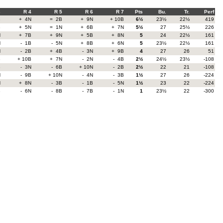
3
R 4
R 5
R 6
R 7
Pts
Bu.
Tr.
Perf
B
+ 4N
= 2B
+ 9N
+ 10B
6½
23½
22½
419
B
+ 5N
= 1N
+ 6B
+ 7N
5½
27
25½
226
N
+ 7B
+ 9N
+ 5B
+ 8N
5
24
22½
161
N
- 1B
- 5N
+ 8B
+ 6N
5
23½
22½
161
N
- 2B
+ 4B
- 3N
+ 9B
4
27
26
51
B
+ 10B
+ 7N
- 2N
- 4B
2½
24½
23½
-108
B
- 3N
- 6B
+ 10N
- 2B
2½
22
21
-108
N
- 9B
+ 10N
- 4N
- 3B
1½
27
26
-224
N
+ 8N
- 3B
- 1B
- 5N
1½
23
22
-224
B
- 6N
- 8B
- 7B
- 1N
1
23½
22
-300