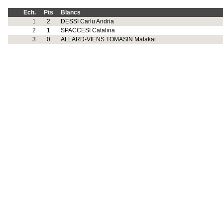
Ech.
Pts
Blancs
1
2
DESSI Carlu Andria
2
1
SPACCESI Catalina
3
0
ALLARD-VIENS TOMASIN Malakai