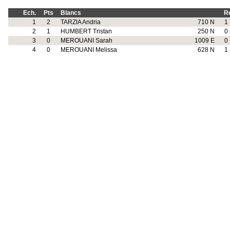
Ech.
Pts
Blancs
R
1
2
TARZIA Andria
710 N
1 
2
1
HUMBERT Tristan
250 N
0 
3
0
MEROUANI Sarah
1009 E
0 
4
0
MEROUANI Melissa
628 N
1 