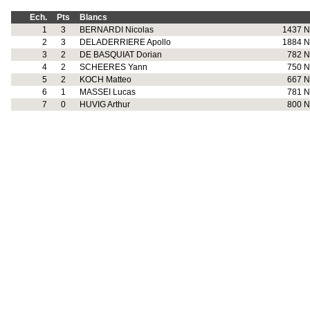
Ech.
Pts
Blancs
1
3
BERNARDI Nicolas
1437 N
2
3
DELADERRIERE Apollo
1884 N
3
2
DE BASQUIAT Dorian
782 N
4
2
SCHEERES Yann
750 N
5
2
KOCH Matteo
667 N
6
1
MASSEI Lucas
781 N
7
0
HUVIG Arthur
800 N