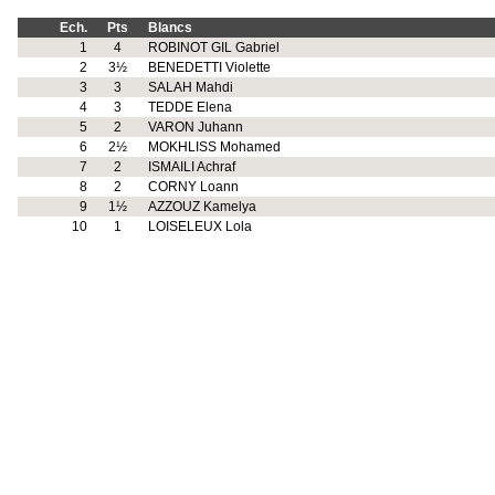
Ech.
Pts
Blancs
1
4
ROBINOT GIL Gabriel
2
3½
BENEDETTI Violette
3
3
SALAH Mahdi
4
3
TEDDE Elena
5
2
VARON Juhann
6
2½
MOKHLISS Mohamed
7
2
ISMAILI Achraf
8
2
CORNY Loann
9
1½
AZZOUZ Kamelya
10
1
LOISELEUX Lola