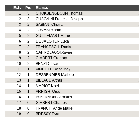
Ech.
Pts
Blancs
1
3
CHOKBENGBOUN Thomas
2
3
GUAGNINI Francois Joseph
3
2
SABIANI Chjara
4
2
TOMASI Martin
5
2
GUILLEMART Marie
6
2
DE JAEGHER Luka
7
2
FRANCESCHI Denis
8
2
CARROLAGGI Xavier
9
2
GIMBERT Gregory
10
2
BENZIDI Lyad
11
1
VINCETTI Rose May
12
1
DESSENDIER Matheo
13
1
BILLAUD Arthur
14
1
MARIOT Noel
15
1
ARRIGHI Orso
16
1
IMBERNON Gamaliel
17
0
GIMBERT Charles
18
0
FRANCHI Ange Marie
19
0
BRESSY Evan