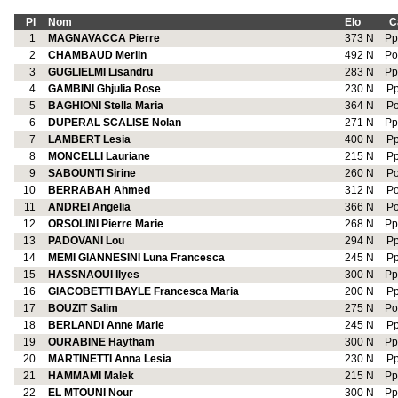
Pl
Nom
Elo
C
1
MAGNAVACCA Pierre
373 N
P
2
CHAMBAUD Merlin
492 N
P
3
GUGLIELMI Lisandru
283 N
P
4
GAMBINI Ghjulia Rose
230 N
P
5
BAGHIONI Stella Maria
364 N
P
6
DUPERAL SCALISE Nolan
271 N
P
7
LAMBERT Lesia
400 N
P
8
MONCELLI Lauriane
215 N
P
9
SABOUNTI Sirine
260 N
P
10
BERRABAH Ahmed
312 N
P
11
ANDREI Angelia
366 N
P
12
ORSOLINI Pierre Marie
268 N
P
13
PADOVANI Lou
294 N
P
14
MEMI GIANNESINI Luna Francesca
245 N
P
15
HASSNAOUI Ilyes
300 N
P
16
GIACOBETTI BAYLE Francesca Maria
200 N
P
17
BOUZIT Salim
275 N
P
18
BERLANDI Anne Marie
245 N
P
19
OURABINE Haytham
300 N
P
20
MARTINETTI Anna Lesia
230 N
P
21
HAMMAMI Malek
215 N
P
22
EL MTOUNI Nour
300 N
P