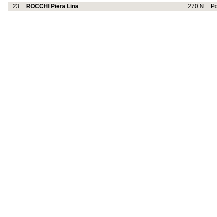
23
ROCCHI Piera Lina
270 N
P