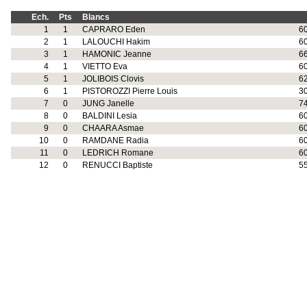
Ech.
Pts
Blancs
1
1
CAPRARO Eden
6
2
1
LALOUCHI Hakim
6
3
1
HAMONIC Jeanne
6
4
1
VIETTO Eva
6
5
1
JOLIBOIS Clovis
6
6
1
PISTOROZZI Pierre Louis
3
7
0
JUNG Janelle
7
8
0
BALDINI Lesia
6
9
0
CHAARA Asmae
6
10
0
RAMDANE Radia
6
11
0
LEDRICH Romane
6
12
0
RENUCCI Baptiste
5