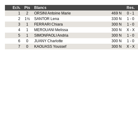
Ech.
Pts
Blancs
Res.
1
2
ORSINI Antoine Marie
469 N
0 - 1
2
1½
SANTOR Lena
330 N
1 - 0
3
1
FERRARI Chiara
300 N
1 - 0
4
1
MEROUANI Melissa
300 N
X - X
5
1
SIMONPAOLI Andria
300 N
1 - 0
6
0
JUANY Charlotte
300 N
1 - 0
7
0
KAOUASS Youssef
300 N
X - X