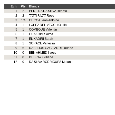
Ech.
Pts
Blancs
1
2
PEREIRA DA SILVA Renato
2
2
TATTI RIVAT Rose
3
1½
CUCCA Jean Antoine
4
1
LOPEZ DEL VECCHIO Lila
5
1
COMBOUE Valentin
6
1
OUAKRIM Salma
7
1
EL KADIRI Sarah
8
1
SORACE Vanessa
9
½
DABBOUS GAGLIARDI Louane
10
0
BEN AHMED Ilyess
11
0
DEBRAY Gilliane
12
0
DA SILVA RODRIGUES Melanie