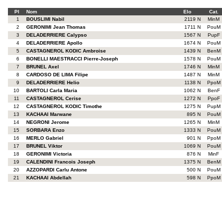
Pl
Nom
Elo
Cat.
1
BOUSLIMI Nabil
2119 N
MinM
2
GERONIMI Jean Thomas
1711 N
PouM
3
DELADERRIERE Calypso
1567 N
PupF
4
DELADERRIERE Apollo
1674 N
PouM
5
CASTAGNEROL KODIC Ambroise
1439 N
BenM
6
BONELLI MAESTRACCI Pierre-Joseph
1578 N
PouM
7
BRUNEL Axel
1746 N
MinM
8
CARDOSO DE LIMA Filipe
1487 N
MinM
9
DELADERRIERE Helio
1138 N
PpoM
10
BARTOLI Carla Maria
1062 N
BenF
11
CASTAGNEROL Cerise
1272 N
PpoF
12
CASTAGNEROL KODIC Timothe
1275 N
PupM
13
KACHAAI Marwane
895 N
PouM
14
NEGRONI Jerome
1265 N
MinM
15
SORBARA Enzo
1333 N
PouM
16
MERLO Gabriel
901 N
PpoM
17
BRUNEL Viktor
1069 N
PouM
18
GERONIMI Victoria
876 N
MinF
19
CALENDINI Francois Joseph
1375 N
BenM
20
AZZOPARDI Carlu Antone
500 N
PouM
21
KACHAAI Abdellah
598 N
PpoM