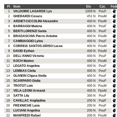
Pl
Nom
Elo
Cat.
Fed
1
VALDOIRE LAGARDE Lys
1009 N
PouF
2
GHERARDI Cesaru
451 N
PouM
3
ARDIET-CICCOLINI Alexandre
400 N
PouM
4
BARBAGGI Malena
400 N
PouF
5
BERTI LORENZI Santa
400 N
PouF
6
BRADASCHIA Pierre-Antoine
400 N
PouM
7
CAMBIAGGIO Lylou
400 N
PouF
8
CORREIA SANTOS-GRISO Lucas
400 N
PouM
9
DAVID Eythan
400 N
PouM
10
DELL'ANNO Victoria
400 N
PouF
11
KOCH Matteo
400 N
PouM
12
LEGATO Angelina
400 N
PouF
13
LEMBAS Clelia
400 N
PouF
14
OLIVIERI Chjara-Stella
400 N
PouF
15
SCARPARO Giulia
400 N
PouF
16
TROTOT Lois
400 N
PouM
17
VELA-LEONI Armand
400 N
PpoM
18
SATTA Lily
300 N
PouF
19
CAVILLAC Anghjulina
200 N
PupF
20
FREXNICHE Lana
200 N
PouF
21
LUCIANI Angelina
200 N
PouF
22
MANFREDI Rafael
200 N
PouM