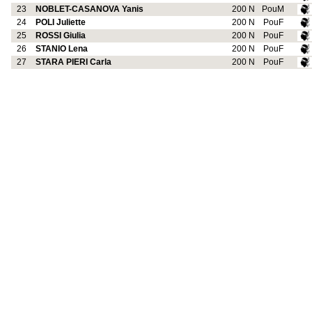
23
NOBLET-CASANOVA Yanis
200 N
PouM
24
POLI Juliette
200 N
PouF
25
ROSSI Giulia
200 N
PouF
26
STANIO Lena
200 N
PouF
27
STARA PIERI Carla
200 N
PouF