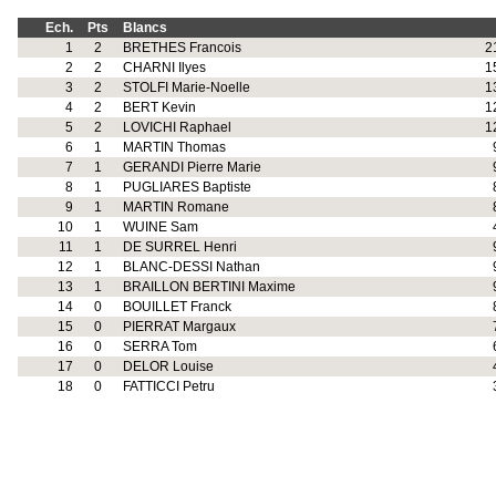
Ech.
Pts
Blancs
1
2
BRETHES Francois
2
2
2
CHARNI Ilyes
1
3
2
STOLFI Marie-Noelle
1
4
2
BERT Kevin
1
5
2
LOVICHI Raphael
1
6
1
MARTIN Thomas
7
1
GERANDI Pierre Marie
8
1
PUGLIARES Baptiste
9
1
MARTIN Romane
10
1
WUINE Sam
11
1
DE SURREL Henri
12
1
BLANC-DESSI Nathan
13
1
BRAILLON BERTINI Maxime
14
0
BOUILLET Franck
15
0
PIERRAT Margaux
16
0
SERRA Tom
17
0
DELOR Louise
18
0
FATTICCI Petru