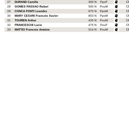
27
DURAND Camille
300 N
PpoF
C
28
GOMES PASSAO Rafael
500 N
PouM
C
29
CONCA FONTI Leandru
675 N
PpoM
C
30
MARY CESARI Francois Xavier
853 N
PpoM
C
31
TOUREN Arthur
435 N
PouM
C
32
FRANCESCHI Lucie
475 N
PouF
C
33
MATTEI Francois Antoine
514 N
PouM
C