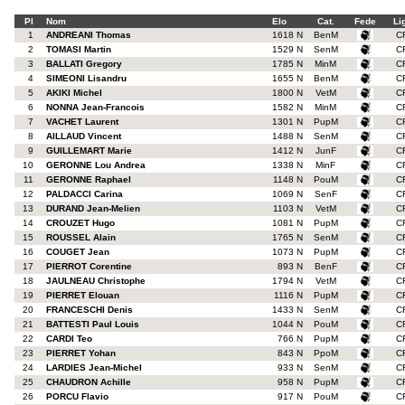
Pl
Nom
Elo
Cat.
Fede
Li
1
ANDREANI Thomas
1618 N
BenM
C
2
TOMASI Martin
1529 N
SenM
C
3
BALLATI Gregory
1785 N
MinM
C
4
SIMEONI Lisandru
1655 N
BenM
C
5
AKIKI Michel
1800 N
VetM
C
6
NONNA Jean-Francois
1582 N
MinM
C
7
VACHET Laurent
1301 N
PupM
C
8
AILLAUD Vincent
1488 N
SenM
C
9
GUILLEMART Marie
1412 N
JunF
C
10
GERONNE Lou Andrea
1338 N
MinF
C
11
GERONNE Raphael
1148 N
PouM
C
12
PALDACCI Carina
1069 N
SenF
C
13
DURAND Jean-Melien
1103 N
VetM
C
14
CROUZET Hugo
1081 N
PupM
C
15
ROUSSEL Alain
1765 N
SenM
C
16
COUGET Jean
1073 N
PupM
C
17
PIERROT Corentine
893 N
BenF
C
18
JAULNEAU Christophe
1794 N
VetM
C
19
PIERRET Elouan
1116 N
PupM
C
20
FRANCESCHI Denis
1433 N
SenM
C
21
BATTESTI Paul Louis
1044 N
PouM
C
22
CARDI Teo
766 N
PupM
C
23
PIERRET Yohan
843 N
PpoM
C
24
LARDIES Jean-Michel
933 N
SenM
C
25
CHAUDRON Achille
958 N
PupM
C
26
PORCU Flavio
917 N
PouM
C