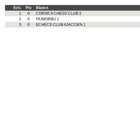
Ech.
Pts
Blancs
1
0
CORSICA CHESS CLUB 3
2
0
FIUMORBU 1
3
0
ECHECS CLUB AJACCIEN 1