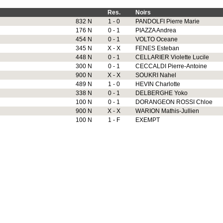
Res.
Noirs
832 N
1 - 0
PANDOLFI Pierre Marie
176 N
0 - 1
PIAZZA Andrea
454 N
0 - 1
VOLTO Oceane
345 N
X - X
FENES Esteban
448 N
0 - 1
CELLARIER Violette Lucile
300 N
0 - 1
CECCALDI Pierre-Antoine
900 N
X - X
SOUKRI Nahel
489 N
1 - 0
HEVIN Charlotte
338 N
0 - 1
DELBERGHE Yoko
100 N
0 - 1
DORANGEON ROSSI Chloe
900 N
X - X
WARION Mathis-Jullien
100 N
1 - F
EXEMPT