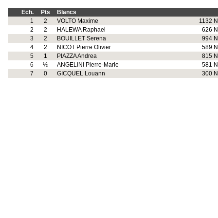
Ech.
Pts
Blancs
1
2
VOLTO Maxime
1132 N
2
2
HALEWA Raphael
626 N
3
2
BOUILLET Serena
994 N
4
2
NICOT Pierre Olivier
589 N
5
1
PIAZZA Andrea
815 N
6
½
ANGELINI Pierre-Marie
581 N
7
0
GICQUEL Louann
300 N