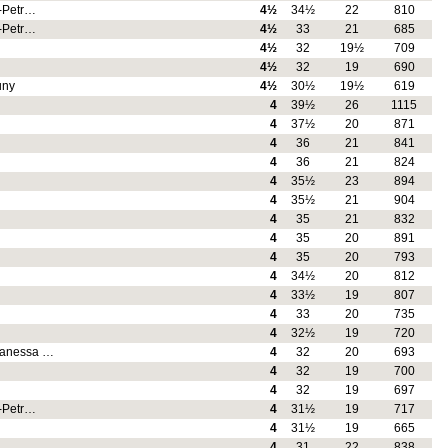
i-Petr…
4½
34½
22
810
i-Petr…
4½
33
21
685
4½
32
19½
709
4½
32
19
690
uny
4½
30½
19½
619
4
39½
26
1115
4
37½
20
871
4
36
21
841
4
36
21
824
4
35½
23
894
4
35½
21
904
4
35
21
832
4
35
20
891
4
35
20
793
4
34½
20
812
4
33½
19
807
4
33
20
735
4
32½
19
720
Vanessa …
4
32
20
693
4
32
19
700
4
32
19
697
i-Petr…
4
31½
19
717
4
31½
19
665
4
31
22
838