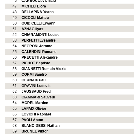
46
CARBUCCIA Chjara
47
MICHELI Elora
48
DELLAPINA Yoann
49
CICCOLI Matteu
50
GUIDICELLI Erwann
51
AZNAG Ilyas
52
CHIARAMONTI Louise
53
PERFETTI Lysandre
54
NEGRONI Jerome
55
CALENDINI Romane
56
PRECETTI Alexandre
57
PICHOT Baptiste
58
GIANNETTI Romain Alexis
59
CORMI Sandro
60
CERNAIX Paul
61
GRAVINI Ludovic
62
JAUSSAUD Fred
63
GIAMMARI Sauveur
64
MOREL Martine
65
LAPAIX Olivier
66
LOVICHI Raphael
67
PAOLI Anton
68
BLANC-DESSI Nathan
69
BRUNEL Viktor