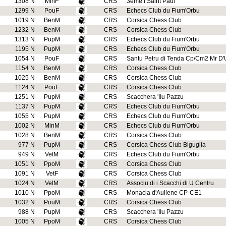
1308 N
MinF
CRS
3eme I Saint Paul
1299 N
PouF
CRS
Echecs Club du Fium'Orbu
1019 N
BenM
CRS
Corsica Chess Club
1232 N
BenM
CRS
Corsica Chess Club
1313 N
PupM
CRS
Echecs Club du Fium'Orbu
1195 N
PupM
CRS
Echecs Club du Fium'Orbu
1054 N
PouF
CRS
Santu Petru di Tenda Cp/Cm2 Mr D'
1154 N
BenM
CRS
Corsica Chess Club
1025 N
BenM
CRS
Corsica Chess Club
1124 N
PouF
CRS
Corsica Chess Club
1251 N
PupM
CRS
Scacchera 'IIu Pazzu
1137 N
PupM
CRS
Echecs Club du Fium'Orbu
1055 N
PupM
CRS
Echecs Club du Fium'Orbu
1002 N
MinM
CRS
Echecs Club du Fium'Orbu
1028 N
BenM
CRS
Corsica Chess Club
977 N
PupM
CRS
Corsica Chess Club Biguglia
949 N
VetM
CRS
Echecs Club du Fium'Orbu
1051 N
PpoM
CRS
Corsica Chess Club
1091 N
VetF
CRS
Corsica Chess Club
1024 N
VetM
CRS
Associu di i Scacchi di U Centru
1010 N
PpoM
CRS
Monacia d'Aullene CP-CE1
1032 N
PouM
CRS
Corsica Chess Club
988 N
PupM
CRS
Scacchera 'IIu Pazzu
1005 N
PpoM
CRS
Corsica Chess Club