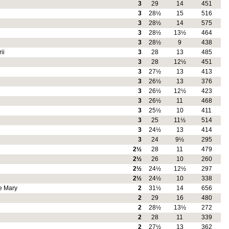
3
29
14
451
3
28½
15
516
3
28½
14
575
3
28½
13½
464
3
28½
9
438
ii
3
28
13
485
3
28
12½
451
3
27½
13
413
3
26½
13
376
3
26½
12½
423
3
26½
11
468
3
25½
10
411
3
25
11½
514
3
24½
13
414
3
24
9½
295
2½
28
11
479
2½
26
10
260
2½
24½
12½
297
2½
24½
10
338
e Mary
2
31½
14
656
2
29
16
480
2
28½
13½
272
2
28
11
339
2
27½
13
362