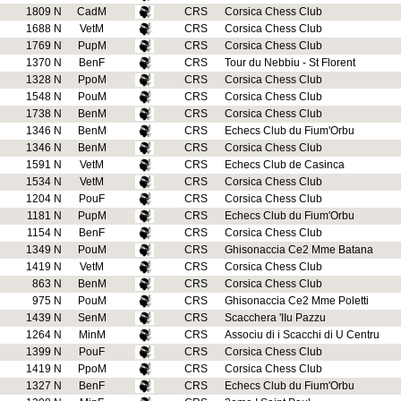
1809 N
CadM
CRS
Corsica Chess Club
1688 N
VetM
CRS
Corsica Chess Club
1769 N
PupM
CRS
Corsica Chess Club
1370 N
BenF
CRS
Tour du Nebbiu - St Florent
1328 N
PpoM
CRS
Corsica Chess Club
1548 N
PouM
CRS
Corsica Chess Club
1738 N
BenM
CRS
Corsica Chess Club
1346 N
BenM
CRS
Echecs Club du Fium'Orbu
1346 N
BenM
CRS
Corsica Chess Club
1591 N
VetM
CRS
Echecs Club de Casinca
1534 N
VetM
CRS
Corsica Chess Club
1204 N
PouF
CRS
Corsica Chess Club
1181 N
PupM
CRS
Echecs Club du Fium'Orbu
1154 N
BenF
CRS
Corsica Chess Club
1349 N
PouM
CRS
Ghisonaccia Ce2 Mme Batana
1419 N
VetM
CRS
Corsica Chess Club
863 N
BenM
CRS
Corsica Chess Club
975 N
PouM
CRS
Ghisonaccia Ce2 Mme Poletti
1439 N
SenM
CRS
Scacchera 'IIu Pazzu
1264 N
MinM
CRS
Associu di i Scacchi di U Centru
1399 N
PouF
CRS
Corsica Chess Club
1419 N
PpoM
CRS
Corsica Chess Club
1327 N
BenF
CRS
Echecs Club du Fium'Orbu