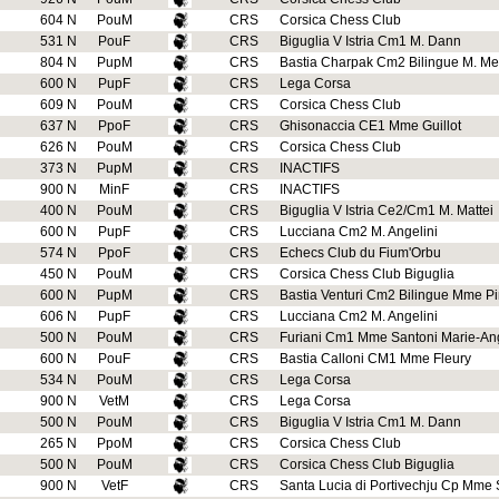
604 N
PouM
CRS
Corsica Chess Club
531 N
PouF
CRS
Biguglia V Istria Cm1 M. Dann
804 N
PupM
CRS
Bastia Charpak Cm2 Bilingue M. Me
600 N
PupF
CRS
Lega Corsa
609 N
PouM
CRS
Corsica Chess Club
637 N
PpoF
CRS
Ghisonaccia CE1 Mme Guillot
626 N
PouM
CRS
Corsica Chess Club
373 N
PupM
CRS
INACTIFS
900 N
MinF
CRS
INACTIFS
400 N
PouM
CRS
Biguglia V Istria Ce2/Cm1 M. Mattei
600 N
PupF
CRS
Lucciana Cm2 M. Angelini
574 N
PpoF
CRS
Echecs Club du Fium'Orbu
450 N
PouM
CRS
Corsica Chess Club Biguglia
600 N
PupM
CRS
Bastia Venturi Cm2 Bilingue Mme Pin
606 N
PupF
CRS
Lucciana Cm2 M. Angelini
500 N
PouM
CRS
Furiani Cm1 Mme Santoni Marie-An
600 N
PouF
CRS
Bastia Calloni CM1 Mme Fleury
534 N
PouM
CRS
Lega Corsa
900 N
VetM
CRS
Lega Corsa
500 N
PouM
CRS
Biguglia V Istria Cm1 M. Dann
265 N
PpoM
CRS
Corsica Chess Club
500 N
PouM
CRS
Corsica Chess Club Biguglia
900 N
VetF
CRS
Santa Lucia di Portivechju Cp Mm