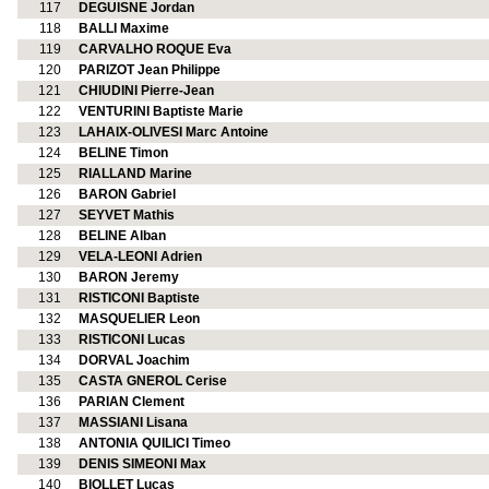
117
DEGUISNE Jordan
118
BALLI Maxime
119
CARVALHO ROQUE Eva
120
PARIZOT Jean Philippe
121
CHIUDINI Pierre-Jean
122
VENTURINI Baptiste Marie
123
LAHAIX-OLIVESI Marc Antoine
124
BELINE Timon
125
RIALLAND Marine
126
BARON Gabriel
127
SEYVET Mathis
128
BELINE Alban
129
VELA-LEONI Adrien
130
BARON Jeremy
131
RISTICONI Baptiste
132
MASQUELIER Leon
133
RISTICONI Lucas
134
DORVAL Joachim
135
CASTA GNEROL Cerise
136
PARIAN Clement
137
MASSIANI Lisana
138
ANTONIA QUILICI Timeo
139
DENIS SIMEONI Max
140
BIOLLET Lucas