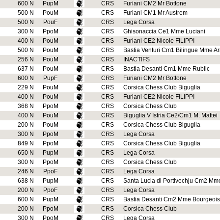
600 N
PupM
CRS
Furiani CM2 Mr Bottone
500 N
PouM
CRS
Furiani CM1 Mr Austrem
500 N
PouF
CRS
Lega Corsa
300 N
PpoM
CRS
Ghisonaccia Ce1 Mme Luciani
400 N
PouM
CRS
Furiani CE2 Nicole FILIPPI
500 N
PouM
CRS
Bastia Venturi Cm1 Bilingue Mme Arr
256 N
PouM
CRS
INACTIFS
637 N
PouM
CRS
Bastia Desanti Cm1 Mme Rublic
600 N
PupF
CRS
Furiani CM2 Mr Bottone
229 N
PouM
CRS
Corsica Chess Club Biguglia
400 N
PouM
CRS
Furiani CE2 Nicole FILIPPI
368 N
PpoM
CRS
Corsica Chess Club
400 N
PouM
CRS
Biguglia V Istria Ce2/Cm1 M. Mattei
200 N
PouM
CRS
Corsica Chess Club Biguglia
300 N
PpoM
CRS
Lega Corsa
849 N
PpoM
CRS
Corsica Chess Club Biguglia
650 N
PupM
CRS
Lega Corsa
300 N
PpoM
CRS
Corsica Chess Club
246 N
PpoF
CRS
Lega Corsa
638 N
PupM
CRS
Santa Lucia di Portivechju Cm2 Mm
200 N
PpoF
CRS
Lega Corsa
600 N
PupM
CRS
Bastia Desanti Cm2 Mme Bourgeois
200 N
PpoM
CRS
Corsica Chess Club
300 N
PpoM
CRS
Lega Corsa