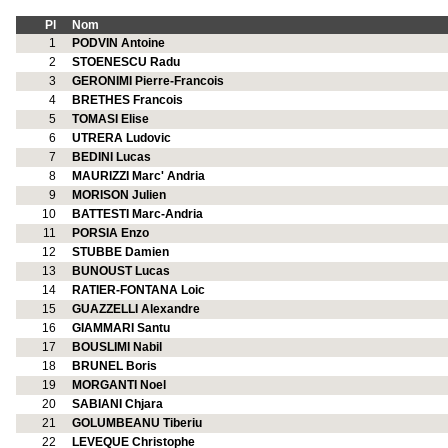
Pl
Nom
1
PODVIN Antoine
2
STOENESCU Radu
3
GERONIMI Pierre-Francois
4
BRETHES Francois
5
TOMASI Elise
6
UTRERA Ludovic
7
BEDINI Lucas
8
MAURIZZI Marc' Andria
9
MORISON Julien
10
BATTESTI Marc-Andria
11
PORSIA Enzo
12
STUBBE Damien
13
BUNOUST Lucas
14
RATIER-FONTANA Loic
15
GUAZZELLI Alexandre
16
GIAMMARI Santu
17
BOUSLIMI Nabil
18
BRUNEL Boris
19
MORGANTI Noel
20
SABIANI Chjara
21
GOLUMBEANU Tiberiu
22
LEVEQUE Christophe