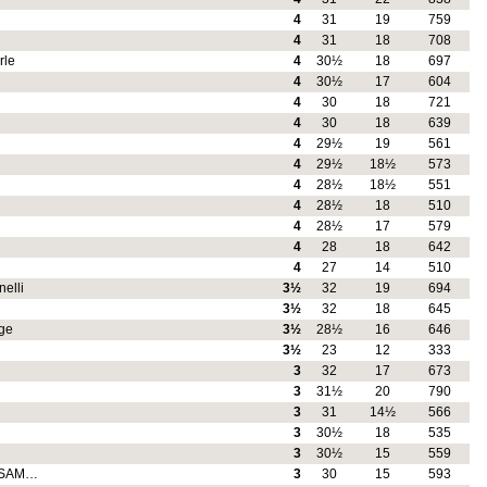
4
31
19
759
4
31
18
708
rle
4
30½
18
697
4
30½
17
604
4
30
18
721
4
30
18
639
4
29½
19
561
4
29½
18½
573
4
28½
18½
551
4
28½
18
510
4
28½
17
579
4
28
18
642
4
27
14
510
elli
3½
32
19
694
3½
32
18
645
ge
3½
28½
16
646
3½
23
12
333
3
32
17
673
3
31½
20
790
3
31
14½
566
3
30½
18
535
3
30½
15
559
e SAM…
3
30
15
593