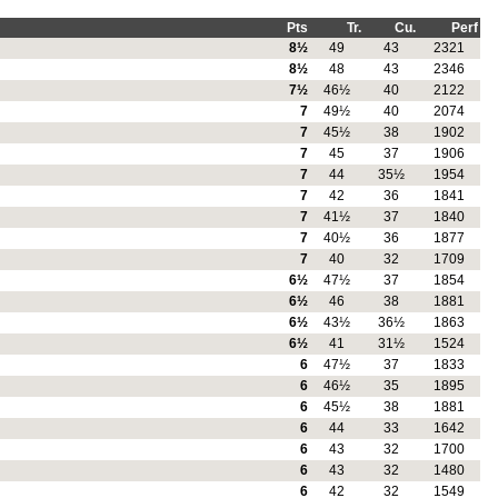
Pts
Tr.
Cu.
Perf
8½
49
43
2321
8½
48
43
2346
7½
46½
40
2122
7
49½
40
2074
7
45½
38
1902
7
45
37
1906
7
44
35½
1954
7
42
36
1841
7
41½
37
1840
7
40½
36
1877
7
40
32
1709
6½
47½
37
1854
6½
46
38
1881
6½
43½
36½
1863
6½
41
31½
1524
6
47½
37
1833
6
46½
35
1895
6
45½
38
1881
6
44
33
1642
6
43
32
1700
6
43
32
1480
6
42
32
1549