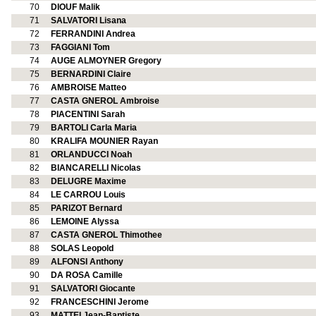
70
DIOUF Malik
71
SALVATORI Lisana
72
FERRANDINI Andrea
73
FAGGIANI Tom
74
AUGE ALMOYNER Gregory
75
BERNARDINI Claire
76
AMBROISE Matteo
77
CASTA GNEROL Ambroise
78
PIACENTINI Sarah
79
BARTOLI Carla Maria
80
KRALIFA MOUNIER Rayan
81
ORLANDUCCI Noah
82
BIANCARELLI Nicolas
83
DELUGRE Maxime
84
LE CARROU Louis
85
PARIZOT Bernard
86
LEMOINE Alyssa
87
CASTA GNEROL Thimothee
88
SOLAS Leopold
89
ALFONSI Anthony
90
DA ROSA Camille
91
SALVATORI Giocante
92
FRANCESCHINI Jerome
93
MATTEI Jean-Baptiste