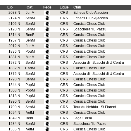
Elo
Cat.
Fede
Ligue
Club
2038 N
JunM
CRS
Echecs Club Ajaccien
2124 N
SenM
CRS
Echecs Club Ajaccien
2106 N
SenM
CRS
Corsica Chess Club
2120 N
SenM
CRS
Scacchera 'IIu Pazzu
1814 N
BenF
CRS
Corsica Chess Club
1957 N
SenM
CRS
Corsica Chess Club
2012 N
JunM
CRS
Corsica Chess Club
1836 N
PouM
CRS
Corsica Chess Club
1881 N
MinM
CRS
Corsica Chess Club
1972 N
SenM
CRS
Associu di i Scacchi di U Centru
1832 N
CadM
CRS
Corsica Chess Club
1875 N
SenM
CRS
Associu di i Scacchi di U Centru
1790 N
BenM
CRS
Corsica Chess Club
1844 N
PupM
CRS
Corsica Chess Club
1308 N
PpoM
CRS
Corsica Chess Club
1813 N
PupM
CRS
Corsica Chess Club
1990 N
BenM
CRS
Corsica Chess Club
1799 N
SenM
CRS
Tour du Nebbiu - St Florent
1694 N
VetM
CRS
Corsica Chess Club
1849 N
BenF
CRS
Lega Corsa
1284 N
BenM
CRS
Scacchera 'IIu Pazzu
1535 N
VetM
CRS
Corsica Chess Club