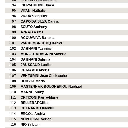
94
GIOVACCHINI Timeo
95
VITANI Nathalie
96
VIOUX Stanislas
97
CAPO DA SILVA Carina
98
SOUTO Anthony
99
AZNAG Asma
100
ACQUAVIVA Battista
101
VANDEMBROUCQ Daniel
102
DAHNANI Yasmine
103
MORI-GUADAGNINI Saverio
104
DAHNANI Sabrina
105
JAUSSAUD Lucille
106
GHIRARDI Andria
107
VENTURINI Jean Christophe
108
DORVAL Maria
109
MASTERNAK BOUGHERIOU Raphael
110
MANNU Stacy
111
ORTICONI Pierre-Marie
112
BELLERAT Gilles
113
GHERARDI Lisandru
114
ERCOLI Andria
115
NOVO LIMA Adrien
116
RIO Sylvain