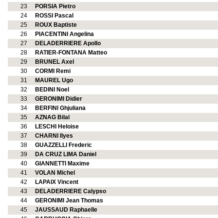
23
PORSIA Pietro
24
ROSSI Pascal
25
ROUX Baptiste
26
PIACENTINI Angelina
27
DELADERRIERE Apollo
28
RATIER-FONTANA Matteo
29
BRUNEL Axel
30
CORMI Remi
31
MAUREL Ugo
32
BEDINI Noel
33
GERONIMI Didier
34
BERFINI Ghjuliana
35
AZNAG Bilal
36
LESCHI Heloise
37
CHARNI Ilyes
38
GUAZZELLI Frederic
39
DA CRUZ LIMA Daniel
40
GIANNETTI Maxime
41
VOLAN Michel
42
LAPAIX Vincent
43
DELADERRIERE Calypso
44
GERONIMI Jean Thomas
45
JAUSSAUD Raphaelle