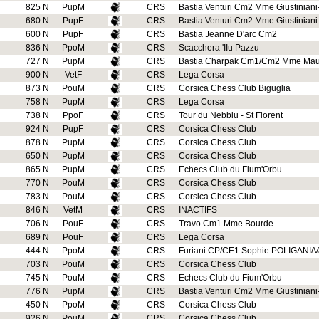
825 N
PupM
CRS
Bastia Venturi Cm2 Mme Giustinian
680 N
PupF
CRS
Bastia Venturi Cm2 Mme Giustinian
600 N
PupF
CRS
Bastia Jeanne D'arc Cm2
836 N
PpoM
CRS
Scacchera 'IIu Pazzu
727 N
PupM
CRS
Bastia Charpak Cm1/Cm2 Mme Ma
900 N
VetF
CRS
Lega Corsa
873 N
PouM
CRS
Corsica Chess Club Biguglia
758 N
PupM
CRS
Lega Corsa
738 N
PpoF
CRS
Tour du Nebbiu - St Florent
924 N
PupF
CRS
Corsica Chess Club
878 N
PupM
CRS
Corsica Chess Club
650 N
PupM
CRS
Corsica Chess Club
865 N
PupM
CRS
Echecs Club du Fium'Orbu
770 N
PouM
CRS
Corsica Chess Club
783 N
PouM
CRS
Corsica Chess Club
846 N
VetM
CRS
INACTIFS
706 N
PouF
CRS
Travo Cm1 Mme Bourde
689 N
PouF
CRS
Lega Corsa
444 N
PpoM
CRS
Furiani CP/CE1 Sophie POLIGANI/
703 N
PouM
CRS
Corsica Chess Club
745 N
PouM
CRS
Echecs Club du Fium'Orbu
776 N
PupM
CRS
Bastia Venturi Cm2 Mme Giustinian
450 N
PpoM
CRS
Corsica Chess Club
926 N
PouM
CRS
Corsica Chess Club