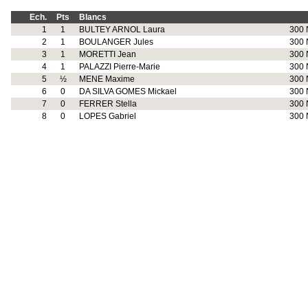
Ech.
Pts
Blancs
1
1
BULTEY ARNOL Laura
300 
2
1
BOULANGER Jules
300 
3
1
MORETTI Jean
300 
4
1
PALAZZI Pierre-Marie
300 
5
½
MENE Maxime
300 
6
0
DA SILVA GOMES Mickael
300 
7
0
FERRER Stella
300 
8
0
LOPES Gabriel
300 